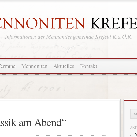
Informationen der Mennonitengemeinde Krefeld K.d.Ö.R.
Termine
Mennoniten
Aktuelles
Kontakt
assik am Abend“
AKT
0