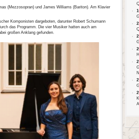
Q
mas (Mezzosopran) und James Williams (Bariton). Am Klavier
1
G
tscher Komponisten dargeboten, darunter Robert Schumann
2
durch das Programm. Die vier Musiker hatten auch am
Q
abei großen Anklang gefunden.
2
G
2
H
2
G
N
2
G
2
K
A