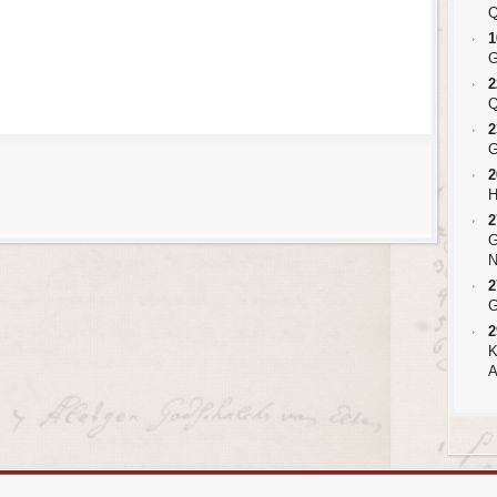
Q
1
G
2
Q
2
G
2
H
2
G
N
2
G
2
K
A