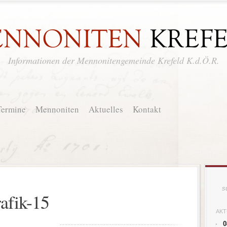
Informationen der Mennonitengemeinde Krefeld K.d.Ö.R.
Termine
Mennoniten
Aktuelles
Kontakt
rafik-15
AKT
0