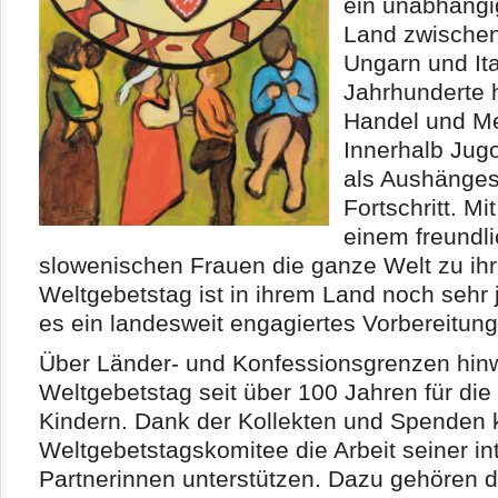
ein unabhängig
Land zwischen 
Ungarn und Ita
Jahrhunderte 
Handel und Me
Innerhalb Jug
als Aushängesc
Fortschritt. M
einem freundl
slowenischen Frauen die ganze Welt zu ihr
Weltgebetstag ist in ihrem Land noch sehr j
es ein landesweit engagiertes Vorbereitun
Über Länder- und Konfessionsgrenzen hinw
Weltgebetstag seit über 100 Jahren für di
Kindern. Dank der Kollekten und Spenden
Weltgebetstagskomitee die Arbeit seiner in
Partnerinnen unterstützen. Dazu gehören 