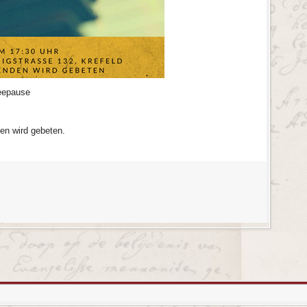
feepause
den wird gebeten.