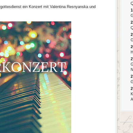
Q
rgottesdienst ein Konzert mit Valentina Resnyanska und
1
G
2
Q
2
G
2
H
2
G
N
2
G
2
K
A