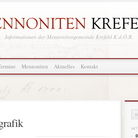
Informationen der Mennonitengemeinde Krefeld K.d.Ö.R.
Termine
Mennoniten
Aktuelles
Kontakt
grafik
AKT
0