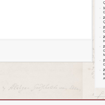
Q
1
G
2
Q
2
G
2
H
2
G
N
2
G
2
K
A