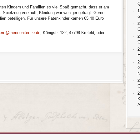
Q
ligten Kindern und Familien so viel Spaß gemacht, dass er am
1
 Spielzeug verkauft, Kleidung war weniger gefragt. Gerne
G
ien beteiligen. Für unsere Patenkinder kamen 65,40 Euro
2
Q
ero@mennoniten-kr.de
; Königstr. 132, 47798 Krefeld, oder
2
G
2
H
2
G
N
2
G
2
K
A